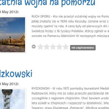
atnia wojna na pomorzu
8 May 2012r.
RUCH OPORU - Kto nie przeżył ostatniej wojny na Pomo
jakiej znalazły się w 1939 roku Kaszuby. Uznane wraz 
musiały spełnić tę rolę. A ceną były od pierwszych dni 
świadczą liczby: z 16 tysięcy Polaków, którzy zginęli 
zostało na Pomorzu Gdańskim! W następnych miesiącac
nie zagłosowano
dzkowski
8 May 2012r.
RYDZKOWSKI - W roku 1972 pomiędzy laureatami Medalu
Rydzkowski, który ma za sobą przeszło pięćdziesiąt lat
szczególnie z regionem chojnickim. Choć bowiem urodzi
lata osiadł w Chojnicach i rozpoczął tu działalność. Wi
Towarzy- stwo Oświatowe „Pomorze". Wkrótce współorga