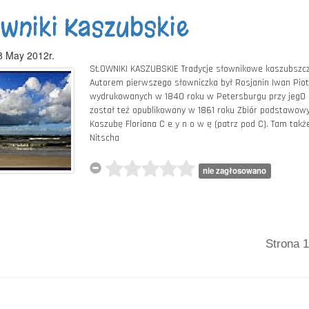
wniki Kaszubskie
ka -
enie w
8 May 2012r.
yku
SŁOWNIKI KASZUBSKIE Tradycje słownikowe kaszubszczyz
Autorem pierwszego słowniczka był Rosjanin Iwan Piotr
nim się nią
wydrukowanych w 1840 roku w Petersburgu przy jeg0 
ęst brutką
został też opublikowany w 1861 roku Zbiór podstawow
z pod
Kaszubę Floriana C e y n o w ę (patrz pod C). Tam ta
Nitscha
nie zagłosowano
Strona 