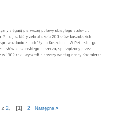
ny sięgają pierwszej połowy ubiegłego stule- cia.
 P r e j s, który zebrał około 200 słów kaszubskich
sprawozdaniu z podróży po Kaszubach. W Petersburgu
ych słów kaszubskiego narzecza, sporządzony przez
kże w 1862 roku wyszedł pierwszy według oceny Kazimierza
1 z
2
,
[1]
2
>
Następna