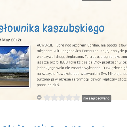
słownika kaszubskiego
8 May 2012r.
ROWOKÓŁ - Góra nad jeziorem Gardno, nie opodal słowi
miejscem kultu pogańskich Pomorzan. Na jej szczycie p
wskazywał drogę żeglarzom. Ta tradycja ognia jako zn
jeszcze około 1680 roku książę de Croy przekazał w t
jednak jego wola nie została wykonana. O związkach g
na szczycie Rowokołu pod wezwaniem Sw. Mikołaja, pat
burzono ją w okresie reformacji, dzwon kapliczny stoc
ponoć do dziś.
nie zagłosowano