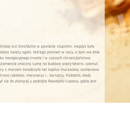
ńskiej wsi Smołdzino w powiecie słupskim, niegdyś była
alono święty ogień, którego płomień w nocy, a dym we dnie
aku nawigacyjnego trwała i w czasach chrześcijaństwa;
estamencie znaczną sumę na budowę wieży-latarni, czemuś
óry z morzem świadczyła też kaplica murowana, wzniesiona
rona rybaków, marynarzy i... korsarzy. Podobno, kiedy
zył się do płynącej u podnóża Rowokołu Łupawy, gdzie jest