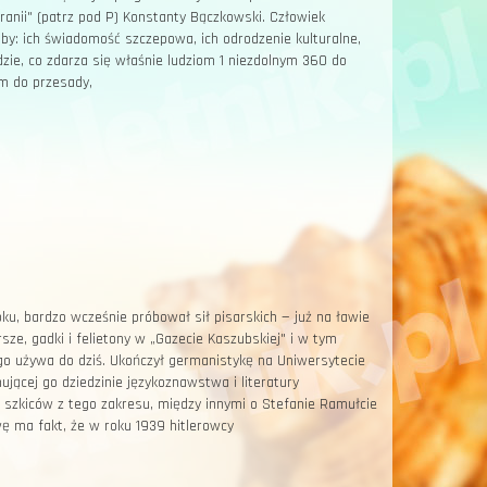
ranii" (patrz pod P) Konstanty Bączkowski. Człowiek
zuby: ich świadomość szczepowa, ich odrodzenie kulturalne,
zie, co zdarza się właśnie ludziom 1 niezdolnym 360 do
m do przesady,
u, bardzo wcześnie próbował sił pisarskich — już na ławie
ze, gadki i felietony w „Gazecie Kaszubskiej" i w tym
ego używa do dziś. Ukończył germanistykę na Uniwersytecie
jącej go dziedzinie językoznawstwa i literatury
h szkiców z tego zakresu, między innymi o Stefanie Ramułcie
ma fakt, że w roku 1939 hitlerowcy