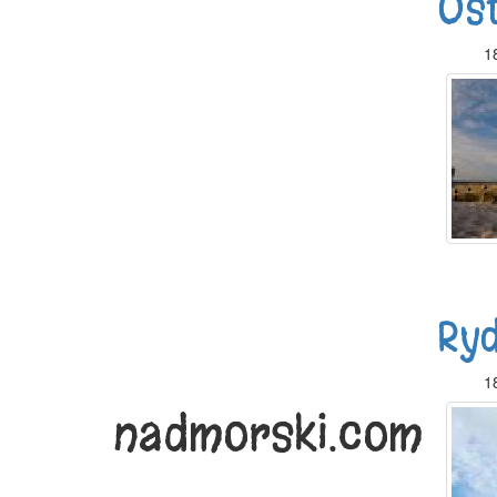
Ost
1
Ry
1
nadmorski.com