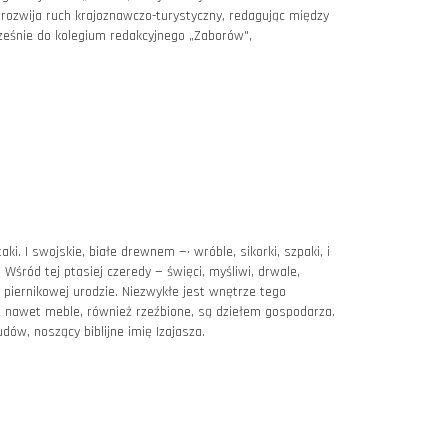
i rozwija ruch krajoznawczo-turystyczny, redagując między
ześnie do kolegium redakcyjnego „Zaborów",
i. I swojskie, białe drewnem —• wróble, sikorki, szpaki, i
Wśród tej ptasiej czeredy — święci, myśliwi, drwale,
o piernikowej urodzie. Niezwykłe jest wnętrze tego
 nawet meble, również rzeźbione, są dziełem gospodarza.
dów, noszący biblijne imię Izajasza.