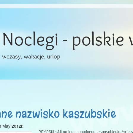
Noclegi - polskie
wczasy, wakacje, urlop
ne nazwisko kaszubskie
8 May 2012r.
ROMPSKI -„Mimo jego pogodnego u-sposobienia życie sz