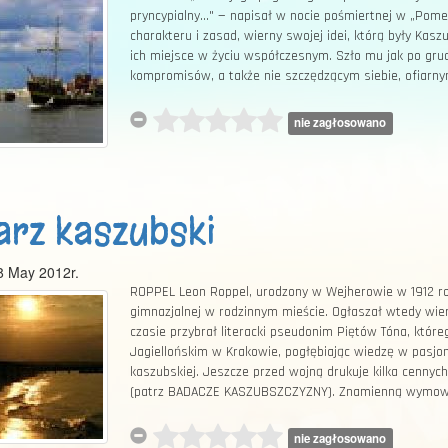
pryncypialny..." — napisał w nocie pośmiertnej w „Pome
charakteru i zasad, wierny swojej idei, którą były Kas
ich miejsce w życiu współczesnym. Szło mu jak po grud
kompromisów, a także nie szczędzącym siebie, ofiarny
nie zagłosowano
arz kaszubski
8 May 2012r.
ROPPEL Leon Roppel, urodzony w Wejherowie w 1912 rok
gimnazjalnej w rodzinnym mieście. Ogłaszał wtedy wiers
czasie przybrał literacki pseudonim Piętów Tóna, któr
Jagiellońskim w Krakowie, pogłębiając wiedzę w pasjonu
kaszubskiej. Jeszcze przed wojną drukuje kilka cennyc
(patrz BADACZE KASZUBSZCZYZNY). Znamienną wymowę 
nie zagłosowano