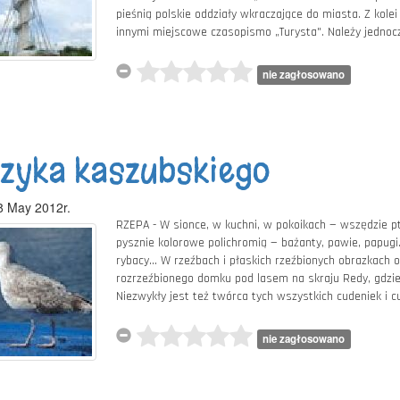
pieśnią polskie oddziały wkraczające do miasta. Z kole
innymi miejscowe czasopismo „Turysta". Należy jednoc
nie zagłosowano
ęzyka kaszubskiego
8 May 2012r.
RZEPA - W sionce, w kuchni, w pokoikach — wszędzie ptak
pysznie kolorowe polichromią — bażanty, pawie, papugi. 
rybacy... W rzeźbach i płaskich rzeźbionych obrazkach 
rozrzeźbionego domku pod lasem na skraju Redy, gdzie
Niezwykły jest też twórca tych wszystkich cudeniek i cu
nie zagłosowano