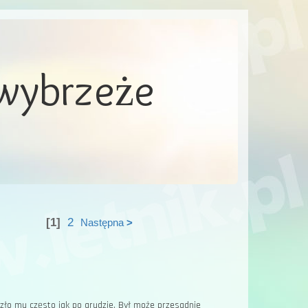
 wybrzeże
[1]
2
Następna
>
ło mu często jak po grudzie. Był może przesadnie