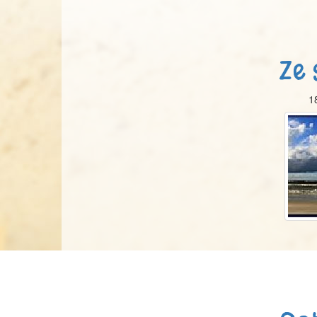
Ze 
1