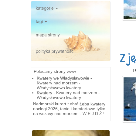
kategorie
tagi
mapa strony
polityka prywatności
Z j
1
Polecamy strony www
Kwatery we Władysławowie
-
Kwatery nad morzem -
Władysławowo kwatery
Kwatery
- Kwatery nad morzem -
Władysławowo kwatery
Nadmorski kurort Łeba!
Łeba kwatery
noclegi 2026, tanie i komfortowe tylko
na wczasy nad morzem - W E J D Ź !
Previous
Next