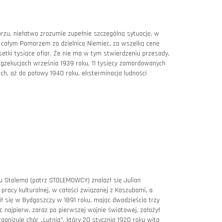
rzu, niełatwo zrozumie zupełnie szczególną sytuację, w
z całym Pomorzem za dzielnicę Niemiec, za wszelką cenę
setki tysiące ofiar. Że nie ma w tym stwierdzeniu przesady,
w egzekucjach września 1939 roku, 11 tysięcy zamordowanych
h, aż do połowy 1940 roku, eksterminacja ludności
 Stolema (patrz STOLEMOWCY) znalazł się Julian
 pracy kulturalnej, w całości związanej z Kaszubami, a
ł się w Bydgoszczy w 1891 roku, mając dwadzieścia trzy
ęc najpierw, zaraz po pierwszej wojnie światowej, założył
nizuje chór „Lutnia", który 20 stycznia 1920 roku wita