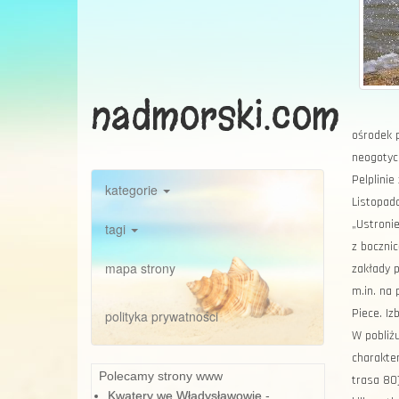
nadmorski.com
ośrodek 
neogotyck
Pelplinie
kategorie
Listopad
„Ustroni
tagi
z bocznic
mapa strony
zakłady p
m.in. na 
Piece. Iz
polityka prywatności
W pobliż
charakte
Polecamy strony www
trasa 80
Kwatery we Władysławowie
-