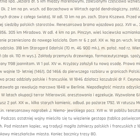
etnia lipa. Jezioro dł. 5 km między morenowymi, zalesionymi częściowo wznies
 Ok. 2 km na pn. wsch. od Borzechowa w Wirtach ogród dendrologiczny, załóż,
ych drzew z całego świata). W odl. 13 km na pn. zach. Stara Kiszewa. Przed w
zej siedziby polskich starostów. Renesansowa brama wjazdowa pocz. XVII w., 
856. 305 km Miradowo. W odl. 4 km na pn. Pinczyn, wieś kociewska wzmiankow
ie przeniesiono do nowego kościoła. Dom nr 6 z poł. XIX w. Na pn.-wsch. krań
rodzisko. 318 km Starogard Gdański (70 m, 46 900 mk.), m. położ. nad rz. Wie
ń (do ok. 110 m wys.). Zakłady przemysłu drzewnego, farmaceutycznego, spoży
any 1198 joannitom. W 1 pol. XIV w. Krzyżacy założyli tu nową osadę. Prawa 
 wojnie 13- letniej (1461). Od 1466 do pierwszego rozbioru w granicach Polsk
wo przez oddziały polskie i francuskie. W 1846 działacz kaszubski dr F. Ceyn
ratowała go rewolucja marcowa 1848 w Berlinie. Niepodległość miasto odzyska
 W latach okupacji terror hitlerowski, aresztowania i egzekucje. Wyzwolone 
usz 2 poł. XIX w., kilka starych kamienic, odbud. po pożarze 1792. W ratuszu
.in. renesansowy nagrobek J. Niemo- jewskiego pocz. XVII w. W pobliżu baszta
Podczas ostatniej wojny mieściło się tu więzienie gestapo (tablica poświę
. Pod miastem kopiec, wg tradycji mogiła żołnierzy polskich i francuskich z 1
kowy mieszkańców miasta. Koniec bocznicy trasy 80.