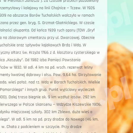
sku" w Pieśniach Janusza"). Za czasów pruskich pozbawiony
przemysłowy i kolejowy na linii Chojnice — Tczew. W 1926
1939 na obszarze Borów Tucholskich walczyła w ramach
ona przez gen. bryg. S. Grzmot-Skotnickiego. W czasie
łalności okupanta. Od końca 1939 ruch oporu (TOW „Gryf
no na zbiorowym cmentarzu przy ul. Dworcowej. Obecnie
ucholskie oraz spływów kajakowych Brdą i Wdą. W
czny ołtarz św. Krzyża 1766 z d. klasztoru cysterskiego w
Tańca „Kaszuby". Od 1982 Izba Pamięci Powstania
ńców w 1832. W odl. 4 km na pd. wsch. rezerwat leśny
gmenty kwaśnej dąbrowy i olsu. Pow. 9,64 ha. Skrzyżowanie
da, wieś położ. nad rz. Wdą w Borach Tucholskich. Wielkie
a Pomorskiego" i innych grup. Punkt wyjściowy wycieczek
100). Dalej trasa biegnie ok. 9 km wzdłuż lasów. 292 km
cy pierwszego w Polsce skansenu — Wdzydze Kiszewskie 1906.
udynku miejscowej szkoły. 302 km Zblewo, duża wieś o
iego". W odl. 5 km na pd. przy drodze do Nowego (46 km,
w. Chata z podcieniem w szczycie. Przy drodze