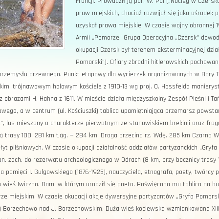
Francji. Prowadził ją por. W. Pol („Nocleg w Czer
praw miejskich, chociaż rozwijał się jako ośrodek 
uzyskał prawa miejskie. W czasie wojny obronnej 
Armii „Pomorze" Grupa Operacyjna „Czersk" dowodz
okupacji Czersk był terenem eksterminacyjnej dzia
Pomorski"). Ofiary zbrodni hitlerowskich pochowa
przemysłu drzewnego. Punkt etapowy dla wycieczek organizowanych w Bory T
im, trójnawowym halowym kościele z 1910-13 wg proj. O. Hossfelda manierysty
 z obrazami H. Hahna z 1611. W mieście działa międzyszkolny Zespół Pieśni i 
owego, a w centrum (ul. Kościuszki) tablica upamiętniająca przemarsz powsta
e", las mieszany o charakterze pierwotnym ze stanowiskiem brekinii oraz fra
ą trasy 100. 281 km Łąg. — 284 km. Droga przecina rz. Wdę. 285 km Czarna Wo
łyt pilśniowych. W czasie okupacji działalność oddziałów partyzanckich „Gryf
pn. zach. do rezerwatu archeologicznego w Odrach (8 km, przy bocznicy trasy 
ba pamięci I. Gulgowskiego (1876-1925), nauczyciela, etnografa, poety, twór
u wieś Iwiczno. Dom, w którym urodził się poeta. Poświęcona mu tablica na b
rze miejskim. W czasie okupacji akcje dywersyjne partyzantów „Gryfa Pomorsk
) Borzechowo nad J. Borzechowskim. Duża wieś kociewska wzmiankowana XIII 