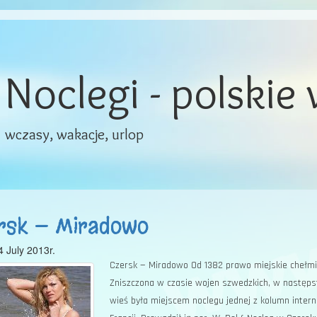
Noclegi - polskie
wczasy, wakacje, urlop
rsk — Miradowo
4 July 2013r.
Czersk — Miradowo Od 1382 prawo miejskie chełmińs
Zniszczona w czasie wojen szwedzkich, w następst
wieś była miejscem noclegu jednej z kolumn inte