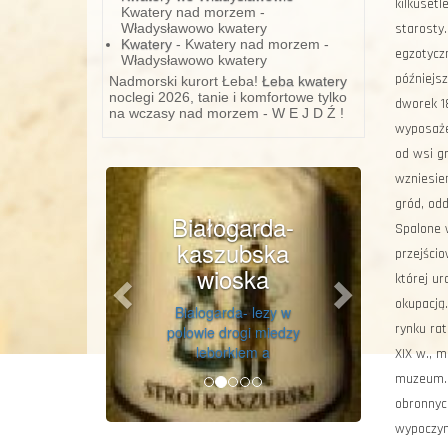
kilkusetl
Kwatery nad morzem -
Władysławowo kwatery
starosty.
Kwatery
- Kwatery nad morzem -
egzotyczn
Władysławowo kwatery
późniejs
Nadmorski kurort Łeba!
Łeba kwatery
noclegi 2026, tanie i komfortowe tylko
dworek 1
na wczasy nad morzem - W E J D Ź !
wyposażen
od wsi g
Previous
Next
wzniesie
gród, odd
Białogarda-
Spalone w
kaszubska
przejścio
wioska
której u
okupacją.
Bialogarda- lezy w
rynku rat
polowie drogi miedzy
leborkiem a
XIX w., m
muzeum. 
obronnych
wypoczyn