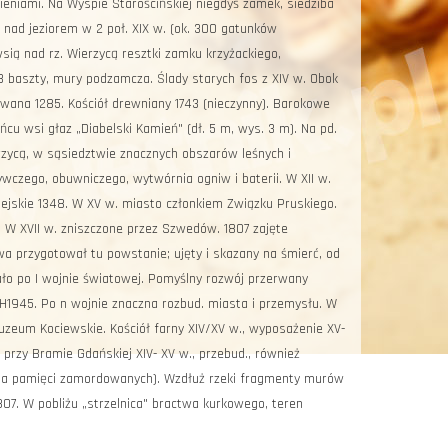
ieniami. Na Wyspie Starościńskiej niegdyś zamek, siedziba
 nad jeziorem w 2 poł. XIX w. (ok. 300 gatunków
sią nad rz. Wierzycą resztki zamku krzyżackiego,
3 baszty, mury podzamcza. Ślady starych fos z XIV w. Obok
ana 1285. Kościół drewniany 1743 (nieczynny). Barokowe
cu wsi głaz „Diabelski Kamień" (dł. 5 m, wys. 3 m). Na pd.
rzycą, w sąsiedztwie znacznych obszarów leśnych i
wczego, obuwniczego, wytwórnia ogniw i baterii. W XII w.
miejskie 1348. W XV w. miasto członkiem Związku Pruskiego.
i. W XVII w. zniszczone przez Szwedów. 1807 zajęte
owa przygotował tu powstanie; ujęty i skazany na śmierć, od
ło po I wojnie światowej. Pomyślny rozwój przerwany
6IH1945. Po n wojnie znaczna rozbud. miasta i przemysłu. W
 Muzeum Kociewskie. Kościół farny XIV/XV w., wyposażenie XV-
 przy Bramie Gdańskiej XIV- XV w., przebud., również
cona pamięci zamordowanych). Wzdłuż rzeki fragmenty murów
807. W pobliżu „strzelnica" bractwa kurkowego, teren