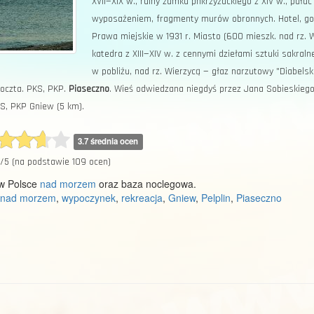
XVII—XIX w., ruiny zamku pnkrzyżackiego z XIV w., pałac
wyposażeniem, fragmenty murów obronnych. Hotel, go
Prawa miejskie w 1931 r. Miasto (600 mieszk. nad rz. 
katedra z XIII—XIV w. z cennymi dziełami sztuki sakralnej
w pobliżu, nad rz. Wierzycą — głaz narzutowy "Diabels
poczta. PKS, PKP.
Piaseczno
. Wieś odwiedzana niegdyś przez Jana Sobieskiego.
KS, PKP Gniew (5 km).
3.7 średnia ocen
/
5
(na podstawie
109
ocen)
 w Polsce
nad morzem
oraz baza noclegowa.
nad morzem
,
wypoczynek
,
rekreacja
,
Gniew
,
Pelplin
,
Piaseczno