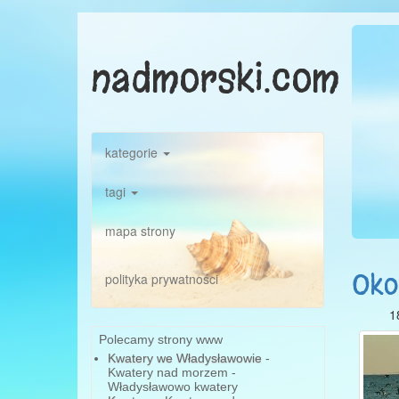
nadmorski.com
kategorie
tagi
mapa strony
Oko
polityka prywatności
1
Polecamy strony www
Kwatery we Władysławowie
-
Kwatery nad morzem -
Władysławowo kwatery