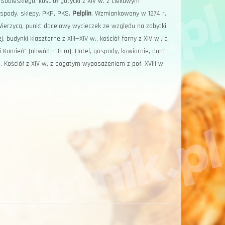
 Sobieskiego, kościół gotycki z XIV w. z ciekawym
spody, sklepy. PKP, PKS.
Pelplin
. Wzmiankowany w 1274 r.
Wierzycą, punkt docelowy wycieczek ze względu na zabytki:
, budynki klasztorne z XIII—XIV w., kościół farny z XIV w., a
ki Kamień" (obwód — 8 m). Hotel, gospody, kawiarnie, dom
 Kościół z XIV w. z bogatym wyposażeniem z poł. XVIII w.