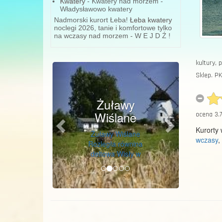
Kwatery
- Kwatery nad morzem -
Władysławowo kwatery
Nadmorski kurort Łeba!
Łeba kwatery
noclegi 2026, tanie i komfortowe tylko
na wczasy nad morzem - W E J D Ź !
kultury, 
Previous
Next
Sklep. P
Żuławy
Wiślane
ocena
3.7
Kurorty
Żuławy Wiślane
wczasy
,
Rozległa równina
deltowa Wisły w