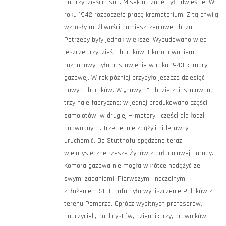
na trzydzieści osób. Misek na zupę było dwieście. W
roku 1942 rozpoczęło pracę krematorium. Z tą chwilą
wzrosły możliwości pomieszczeniowe obozu.
Potrzeby były jednak większe. Wybudowano więc
jeszcze trzydzieści baraków. Ukoronowaniem
rozbudowy było postawienie w roku 1943 komory
gazowej. W rok później przybyło jeszcze dziesięć
nowych baraków. W „nowym" obozie zainstalowano
trzy hale fabryczne: w jednej produkowano części
samolotów, w drugiej — motory i części dla łodzi
podwodnych. Trzeciej nie zdążyli hitlerowcy
uruchomić. Do Stutthofu spędzono teraz
wielotysięczne rzesze Żydów z południowej Europy.
Komora gazowa nie mogła wkrótce nadążyć ze
swymi zadaniami. Pierwszym i naczelnym
założeniem Stutthofu było wyniszczenie Polaków z
terenu Pomorza. Oprócz wybitnych profesorów,
nauczycieli, publicystów, dziennikarzy, prawników i