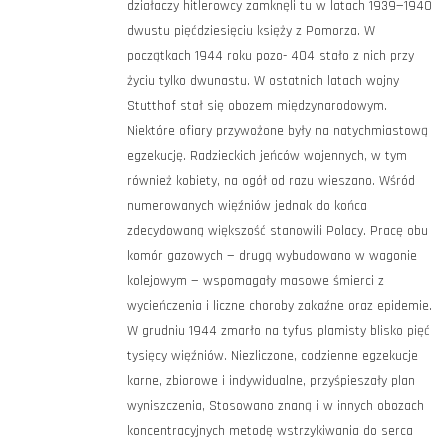
działaczy hitlerowcy zamknęli tu w latach 1939—1940
dwustu pięćdziesięciu księży z Pomorza. W
początkach 1944 roku pozo- 404 stało z nich przy
życiu tylko dwunastu. W ostatnich latach wojny
Stutthof stał się obozem międzynarodowym.
Niektóre ofiary przywożone były na natychmiastową
egzekucję. Radzieckich jeńców wojennych, w tym
również kobiety, na ogół od razu wieszano. Wśród
numerowanych więźniów jednak do końca
zdecydowaną większość stanowili Polacy. Pracę obu
komór gazowych — drugą wybudowano w wagonie
kolejowym — wspomagały masowe śmierci z
wycieńczenia i liczne choroby zakaźne oraz epidemie.
W grudniu 1944 zmarło na tyfus plamisty blisko pięć
tysięcy więźniów. Niezliczone, codzienne egzekucje
karne, zbiorowe i indywidualne, przyśpieszały plan
wyniszczenia, Stosowano znaną i w innych obozach
koncentracyjnych metodę wstrzykiwania do serca