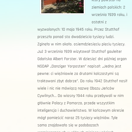
który powstał na
ziemiach polskich: 2
września 1939 roku, i
ostatni z
wyzwolonych: 10 maja 1945 roku. Przez Stutthof
przeszło ponad sto dwadzieścia tysięcy ludzi.
Zginęło w nim około. osiemdziesięciu pięciu tysięcy.
Już 3 września 1939 wizytował Stutthof gauleiter
Gdańska Albert Forster. W dziesięć dni później organ
NSDAP „Danziger Yorposten" napisał: „Jedno jest
pewne: ci więźniowie za drutami kolczastymi są
traktowani zbyt dobrze". Do roku 1942 Stutthof nosił
wiele i nic nie mówiącą nazwę Obozu Jeńców
Cywilnych... Do wiosny 1944 roku przebywali w nim
głównie Polacy z Pomorza, przede wszystkim
inteligencja i duchowieństwo. W końcowym okresie
mógł pomieścić naraz 25 tysięcy więźniów. Tyle
samo znajdowało się w podobozach