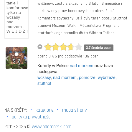
XVIII
tanie i
więźniów, zostaje skazany na 3 lata i 3 miesiące i
komfortowe
wieku
pozbawiony praw honorowych na okres 3 lat".
tylko na
wczasy
Komentarz zbyteczny. Dziś były teren obozu Stutthof
w XVIII
nad
stanowi Muzeum Walki i Męczeństwa. Fragment
morzem -
wieku
W E J D Ź !
stutthofskiego pomnika dłuta Wiktora Tołkina
Człuchów
spło­nął
niemal
3.7 średnia ocen
Previous
Next
doszczętnie
ocena
3.7
/
5
(na podstawie
109
ocen)
Kurorty w Polsce
nad morzem
oraz baza
noclegowa.
wczasy
,
nad morzem
,
pomorze
,
wybrzeże
,
stutthpf
NA SKRÓTY:
kategorie
mapa strony
polityka prywatności
2011 - 2026 ©
www.nadmorski.com