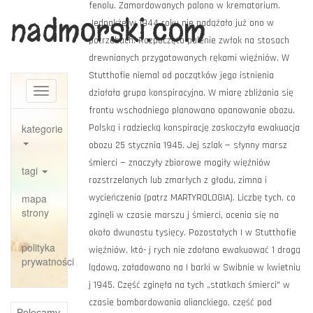
fenolu. Zamordowanych palono w krematorium.
nadmorski.com
Jednakże w 1944 roku nie nadążało już ono w
potrzebach. Rozpoczęto palenie zwłok na stosach
drewnianych przygotowanych rękami więźniów. W
Stutthofie niemal od początków jego istnienia
Toggle
działała grupa konspiracyjna. W miarę zbliżania się
navigation
frontu wschodniego planowano opanowanie obozu.
kategorie
Polską i radziecką konspirację zaskoczyła ewakuacja
obozu 25 stycznia 1945. Jej szlak — słynny marsz
śmierci — znaczyły zbiorowe mogiły więźniów
tagi
rozstrzelanych lub zmarłych z głodu, zimna i
mapa
wycieńczenia (patrz MARTYROLOGIA). Liczbę tych, co
strony
zginęli w czasie marszu j śmierci, ocenia się na
około dwunastu tysięcy. Pozostałych | w Stutthofie
polityka
więźniów, któ- j rych nie zdołano ewakuować 1 drogą
prywatności
lądową, załadowano na | barki w Swibnie w kwietniu
j 1945. Część zginęła na tych „statkach śmierci" w
czasie bombardowania alianckiego, część pod
Polecamy