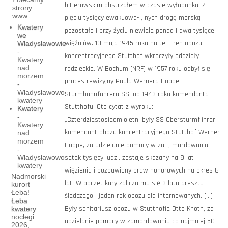
hitlerowskim obstrzałem w czasie wyładunku. Z
strony
www
pięciu tysięcy ewakuowa- , nych drogą morską
Kwatery
pozostało | przy życiu niewiele ponad | dwa tysiące
we
więźniów. 10 maja 1945 roku na te- i ren obozu
Władysławowie
-
koncentracyjnego Stutthof wkroczyły oddziały
Kwatery
nad
radzieckie. W Bochum (NRF) w 1957 roku odbył się
morzem
proces rewizyjny Paula Wernera Hoppe,
-
Władysławowo
Sturmbannfuhrera SS, od 1943 roku komendanta
kwatery
Stutthofu. Oto cytat z wyroku:
Kwatery
-
„Czterdziestosiedmioletni były SS Obersturmfiihrer i
Kwatery
komendant obozu koncentracyjnego Stutthof Werner
nad
morzem
Hoppe, za udzielanie pomocy w za- j mordowaniu
-
Władysławowo
setek tysięcy ludzi. zostaje skazany na 9 lat
kwatery
więzienia i pozbawiony praw honorowych na okres 6
Nadmorski
lat. W poczet kary zalicza mu się 3 lata aresztu
kurort
Łeba!
śledczego i jeden rok obozu dla internowanych. (...)
Łeba
Człuchów
Były sanitariusz obozu w Stutthofie Otto Knoth, za
kwatery
noclegi
w
udzielanie pomocy w zamordowaniu co najmniej 50
2026,