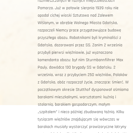
rozmieszczonych w różnych miejscowościach
Pomorza. Już w połowie sierpnia 1939 roku nie
opodal cichej wioski Sztutowo nad Zalewem
Wiślanym, w obrębie Wolnego Miasta Gdańska,
rozpoczęli Niemcy prace przygotowujące budowę
przyszłego obozu. Robotnikami byli kryminaliści z
Gdańska, dozorowani przez SS. Zanim 2 września
przybyli pierwsi więźniowie, już wyznaczono
komendanta obozu: był nim Sturmbannfiihrer Max
Pauly, dowódca 130 brygady SS w Gdańsku. 2
września, wraz z przybyciem 250 więźniów, Polaków
z Gdańska, obóz rozpoczął życie, znaczące: śmierć. W
początkowym okresie Stutthof dysponował ośmioma
barakami mieszkalnymi, warsztatami: kuźnią i
stolarnią, barakiem gospodarczym, małym
„szpitalem" i nieco później zbudowaną łaźnią. Kilku
tysiącom więźniów znajdującym się wówczas w
barakach musiały wystarczyć prowizoryczne latryny