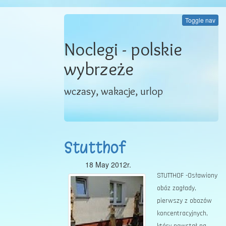
Toggle nav
Noclegi - polskie
wybrzeże
wczasy, wakacje, urlop
Stutthof
18 May 2012r.
STUTTHOF -Osławiony
obóz zagłady,
pierwszy z obozów
koncentracyjnych,