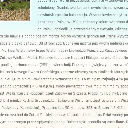
osada Truso, której pozostałości odkryto w Janowie P
zaludniony. Osadnictwo koncentrowało się na wysoczyz
slowiańsko-pruska kolonizacja. W średniowieczu był to t
II rozbiorze Polski w 1793 r. całe terytorium włączono
do Polski. Zasiedlili je przesiedleńcy z Wołynia, Wileń
a się niewiele ponad poziom morza. Ma on wyraźne granice naturalne wytyc
jące z płaską deltową. Od strony Zat. Gdańskiej jest tu pas wydm nadmorskich
 Martwej Wisty, lewy brzeg Wisty między krawędzią Pojezierza Kaszubskiego i
Żutawy Wielkie i Małe), Elbląskie (dorzecze Nogatu i Elbląga, na wschód od 
poniżej poziomu morza (28% powierzchni). Depresje: największy obszar wokół 
kolicach Nowego Dworu Gdańskiego, znaczne obszary są w okolicach Marzęcina 
punkt -1,8 m p.p.m. Powierzchnie wznoszące się 0-5 m n.p.m. zajmują 47% pow
i Grabina-Zameczek (14,6 m n.p.m.). Wody powierzchniowe mają minimalny spad
est Wisła, która z Nogatem dzieli Żutawy na 3 części. Pradoliny i Doliny Doli
 40 km) między Kotliną Grudziądzką i Żuławami Wiślanymi. Jest to przełom Wi
 Redy-Łeby (Kaszubska)_ Pradolina (dt. 90 km, pow. 353 km2, szer. 1,2 -5,5 k
nie na wschód do Zatoki Puckiej, Łeba w kierunku Jez. Łebsko. Dział wodny po
ym osadzonym przez spływającą Łebę. Dolne części pradolin są zatorfione. Pr