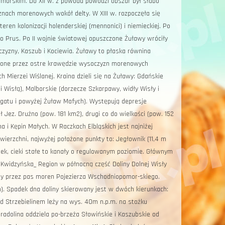
omorskim. Do XII w. z powodu powodzi obszar był słabo
nach morenowych wokół delty. W XIII w. rozpoczęła się
eren kolonizacji holenderskiej (mennonici) i niemieckiej. Po
 do Prus. Po II wojnie światowej opuszczone Żuławy wróciły
szczyzny, Kaszub i Kociewia. Żuławy to płaska równina
zone przez ostre krawędzie wysoczyzn morenowych
 Mierzei Wiślanej. Kraina dzieli się na Żuławy: Gdańskie
 Wisłą), Malborskie (dorzecze Szkarpawy, widły Wisły i
Nogatu i powyżej Żuław Mafych). Występują depresje
Jez. Drużno (pow. 181 km2), drugi co do wielkości (pow. 152
i Kępin Małych. W Raczkach Elbląskich jest najniżej
ierzchni, najwyżej położone punkty to: Jegłownik (11,4 m
ek, cieki stałe to kanały o regulowanym poziomie. Głównym
na Kwidzyńska_ Region w północną część Doliny Dolnej Wisły
sty przez pas moren Pojezierza Wschodniopomor-skiego.
m). Spadek dna doliny skierowany jest w dwóch kierunkach:
d Strzebielinem leży na wys. 40m n.p.m. na stożku
adolina oddziela po-brzeża Słowińskie i Kaszubskie od