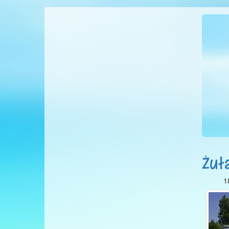
Żuł
1