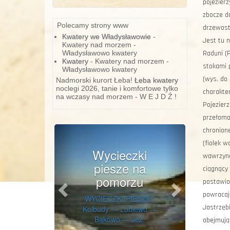
pojezier
zbocze do
Polecamy strony www
drzewost
Kwatery we Władysławowie
-
Jest tu 
Kwatery nad morzem -
Władysławowo kwatery
Raduni (
Kwatery
- Kwatery nad morzem -
stokami 
Władysławowo kwatery
(wys. do 
Nadmorski kurort Łeba!
Łeba kwatery
noclegi 2026, tanie i komfortowe tylko
charakte
na wczasy nad morzem - W E J D Ź !
Pojezierz
przełomow
Previous
Next
chronione
(fiolek w
Wycieczki
wawrzynek
piesze na
ciągnący
pomorzu
postawio
powracaj
WYCIECZKI PIESZE :
Jastrzęb
Kolbudy — Lubiewo —
Bąkowo — Jez.
obejmują