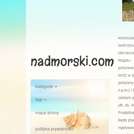
wznosząc
kontrastu
(dorzecze
nadmorski.com
Nogatu - 
położone 
km2) w o
położony 
kategorie
n.p.m.) 
ciekiem j
tagi
(dt. ok.
mapa strony
Pradolina
Reda pły
napływow
polityka prywatności