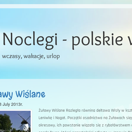
Noclegi - polskie
wczasy, wakacje, urlop
awy Wiślane
8 July 2013r.
Żuławy Wiślane Rozległa równina deltowa Wisły w kszta
Leniwkę i Nogat. Początki osadnictwa na Żuławach sięga
okresowy, ich powstanie wiązało się z rybołówstwem 