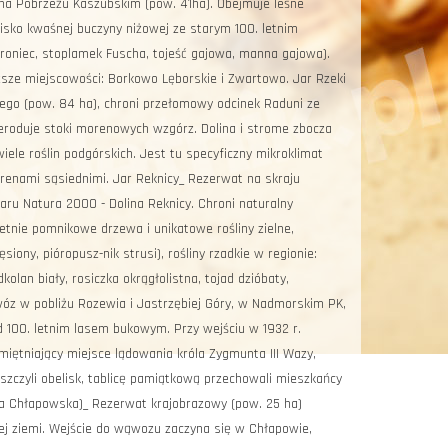
na Pobrzeżu Kaszubskim (pow. 41ha). Obejmuje leśne
owisko kwaśnej buczyny niżowej ze starym 100. letnim
wroniec, stoplamek Fuscha, tojeść gajowa, manna gajowa).
ższe miejscowości: Borkowo Lęborskie i Zwartowo. Jar Rzeki
ego (pow. 84 ha), chroni przełomowy odcinek Raduni ze
eroduje stoki morenowych wzgórz. Dolina i strome zbocza
ele roślin podgórskich. Jest tu specyficzny mikroklimat
renami sąsiednimi. Jar Reknicy_ Rezerwat na skraju
aru Natura 2000 - Dolina Reknicy. Chroni naturalny
etnie pomnikowe drzewa i unikatowe rośliny zielne,
siony, pióropusz-nik strusi), rośliny rzadkie w regionie:
kolan biały, rosiczka okrągłolistna, tojad dzióbaty,
ąwóz w pobliżu Rozewia i Jastrzębiej Góry, w Nadmorskim PK,
 100. letnim lasem bukowym. Przy wejściu w 1932 r.
iętniający miejsce lądowania króla Zygmunta III Wazy,
szczyli obelisk, tablicę pamiątkową przechowali mieszkańcy
na Chłapowska)_ Rezerwat krajobrazowy (pow. 25 ha)
 ziemi. Wejście do wąwozu zaczyna się w Chłapowie,