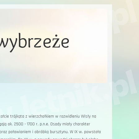
 wybrzeże
łcie trójkąta z wierzchołkiem w rozwidleniu Wisły na
ją ok. 2500 - 1700 r. p.n.e. Osady miały charakter
oraz poławianiem i obróbką bursztynu. W IX w. powstała