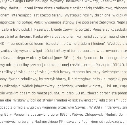
zy Bytowskiego i Kaszubskiego. Wąwozy Borkowskie Wąwozy_ Rezerwat leśny 
liny Chełstu. Chroni liczne nisze źródłowe z roślinnością źródliskową, zbior
anem. Interesująca jest rzeźba terenu. Występują rośliny chronione (widłak 
najbardziej na północ Polski wysunięte stanowisko podrzenia żebrowca. Najbli
Przełom Ba-bidolski)_ Rezerwat krajobrazowy na obrzeżu Pojezierza Kaszubski
porośniętymila-sem. Rzeka płynie bystro dnem kamienistego jaru, meandruje 
40 m) porośnięte są lasem liściastym, głównie grądem i łęgiem". Występuje wi
ryzujący się wysoką wilgotnością i niższymi temperaturami w porównaniu z te
a Kaszubskiego w okolicy Kolbud (pow. 66 ha). Należy on do chronionego obsz
y odcinek doliny rzecznej o urozmaiconej rzeźbie terenu. Rosną tu 100-140. l
 rośliny górskie i podgórskie (kozłek bzowy, storzan bezlistny, świerząbek orzę
onny, żywiec cebulkowy, kruszczyk błotny, lilia złotogłów, pełnik europejski, pod
 wilczelyko, widłak jałowcowaty i goździsty, wroniec widlasty). Lisi Jar_ W
 się wąskim pasem do morza (dl. 350 m, głęb. 50 m), zbocza porośnięte ponad
no obe- Wiślany widok od strony Fromborka lisk zwieńczony kulą z orłem, upam
ącego z armią z wyprawy wojennej przeciwko Szwecji. W1939 r. hitlerowcy zni
iej Góry. Ponownie postawiono go w 1995 r. Wąwóz Chłapowski (Rudnik, Doli
cy wąwóz na terenie Nadmorskiego PK nazywany Rudnikiem od rudo-czerwonej